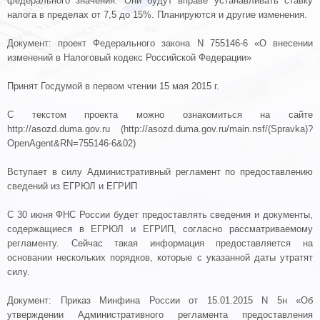
федерального значения. Они будут вправе устанавливать ставку
налога в пределах от 7,5 до 15%. Планируются и другие изменения.
Документ: проект Федерального закона N 755146-6 «О внесении
изменений в Налоговый кодекс Российской Федерации»
Принят Госдумой в первом чтении 15 мая 2015 г.
С текстом проекта можно ознакомиться на сайте
http://asozd.duma.gov.ru (http://asozd.duma.gov.ru/main.nsf/(Spravka)?
OpenAgent&RN=755146-6&02)
Вступает в силу Административный регламент по предоставлению
сведений из ЕГРЮЛ и ЕГРИП
С 30 июня ФНС России будет предоставлять сведения и документы,
содержащиеся в ЕГРЮЛ и ЕГРИП, согласно рассматриваемому
регламенту. Сейчас такая информация предоставляется на
основании нескольких порядков, которые с указанной даты утратят
силу.
Документ: Приказ Минфина России от 15.01.2015 N 5н «Об
утверждении Административного регламента предоставления