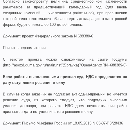
Согласно законопроекту величина среднесписочной численности
работников за предшествующий календарный год (для вновь
созданных компаний — численности работников), при превышении
которой налогоплательщик обязан подать декларацию в электронной
форме, будет снижена со 100 до 50 человек.
Документ: проект Федерального закона N 688389-6
Принят в первом чтении
С текстом проекта можно ознакомиться на сайте Госдумы
(http://asozd.duma.gov.ru/main.nsf/(Spravka)?OpenAgent&RN=688389-6)
Если работы выполненными признал суд, НДС определяется на
дату вступления решения в силу
В случае когда заказчик не подписал акт сдачи-приемки, но имеется
решение суда, из которого следует, что подрядчик выполнил
условия договора, при расчете НДС днем осуществления работ
признается дата вступления этого решения в силу.
Документ: Письмо Минфина России от 18.05.2015 N 03-07-РЗ/28436