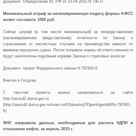
Документ: Определение КС РФ от 23.04.2015 N 736-О
Минимальный штраф за несвоевременную подачу формы 4-ФСС
может составить 1000 руб.
Сейчас штраф (в том числе минимальный) за непредставление
(несвоевременное представление) отчетности по Закону о
страховании от несчастных случаев на производстве зависит от
времени просрочки сдачи. После поправок нормы об ответственности
будут аналогичны подобным нормам Закона о страховых взносах.
Документ: проект Федерального закона N 797841-6
Внесен в Госдуму
С текстом проекта можно ознакомиться на сайте
http://asozd2.duma.gov.ru
(http://asozd2.duma.gov.ru/main.nsf/(Spravka)?OpenAgent&RN=797841-
6)
ФНС направила данные, необходимые для расчета НДПИ в
отношении нефти, за апрель 2015 г.