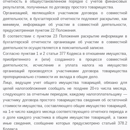
отчетность в общеустановленном порядке с учетов финансовых
результатов, полученных по договору простого товарищества.
Организацией, являющейся участником договора о совместной
деятельности, в бухгалтерской отчетности подлежит раскрытию, как
минимум, информация об участии в совместной деятельности,
предусмотренная
пунктом 22
Положения.
В соответствии с
пунктом 23
Положения раскрытие информации в
бухгалтерской отчетности организации об участии в совместной
деятельности осуществляется в пояснительной записке.
Согласно
пунктам 1
и
2 статьи 377
Кодекса в отношении имущества,
приобретенного и (или) созданного в процессе совместной
деятельности, исчисление и уплата налога на имущество
организаций производятся участниками договора товарищества
пропорционально стоимости их вклада в общее дело.
Лицо, ведущее учет общего имущества товарищей, обязано для
целей налогообложения сообщать не позднее 20-го числа месяца,
следующего за отчетным периодом, каждому налогоплательщику —
участнику договора простого товарищества сведения об остаточной
стоимости имущества, составляющего общее имущество товарищей,
на 1-е число каждого месяца соответствующего отчетного периода и
о доле каждого участника в общем имуществе товарищей, а также
иные сведения, сообщение которых предусмотрено
статьей 378.2
Кодекса.