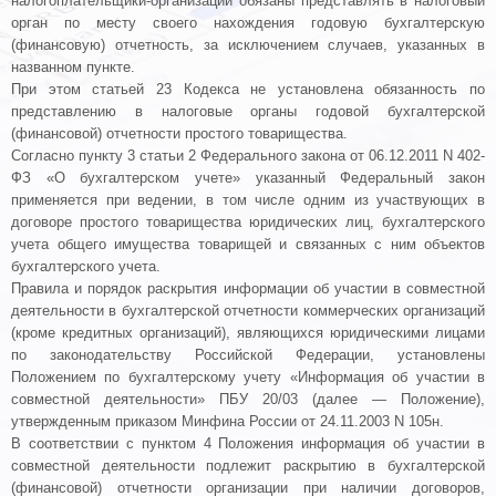
налогоплательщики-организации обязаны представлять в налоговый
орган по месту своего нахождения годовую бухгалтерскую
(финансовую) отчетность, за исключением случаев, указанных в
названном
пункте
.
При этом
статьей 23
Кодекса не установлена обязанность по
представлению в налоговые органы годовой бухгалтерской
(финансовой) отчетности простого товарищества.
Согласно
пункту 3 статьи 2
Федерального закона от 06.12.2011 N 402-
ФЗ «О бухгалтерском учете» указанный Федеральный
закон
применяется при ведении, в том числе одним из участвующих в
договоре простого товарищества юридических лиц, бухгалтерского
учета общего имущества товарищей и связанных с ним объектов
бухгалтерского учета.
Правила и порядок раскрытия информации об участии в совместной
деятельности в бухгалтерской отчетности коммерческих организаций
(кроме кредитных организаций), являющихся юридическими лицами
по законодательству Российской Федерации, установлены
Положением
по бухгалтерскому учету «Информация об участии в
совместной деятельности» ПБУ 20/03 (далее — Положение),
утвержденным приказом Минфина России от 24.11.2003 N 105н.
В соответствии с
пунктом 4
Положения информация об участии в
совместной деятельности подлежит раскрытию в бухгалтерской
(финансовой) отчетности организации при наличии договоров,